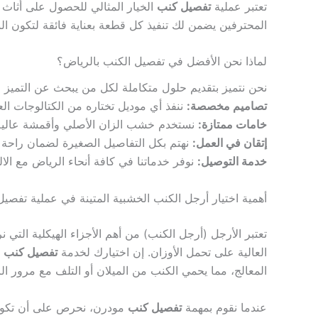
تعتبر عملية
تفصيل كنب
الخيار المثالي للحصول على أثاث ي
المحترفين يضمن لك تنفيذ كل قطعة بعناية فائقة لتكون النتي
لماذا نحن الأفضل في تفصيل الكنب بالرياض؟
نحن نتميز بتقديم حلول متكاملة لكل من يبحث عن التميز 
تصاميم مخصصة:
ننفذ أي موديل تختاره من الكتالوجات العا
خامات ممتازة:
نستخدم خشب الزان الأصلي وأقمشة عالية 
إتقان في العمل:
نهتم بكل التفاصيل الصغيرة لضمان راحة
خدمة التوصيل:
نوفر خدماتنا في كافة أنحاء الرياض مع الالت
أهمية اختيار أرجل الكنب الخشبية المتينة في عملية تفصي
تعتبر الأرجل (أرجل الكنب) من أهم الأجزاء الهيكلية التي ن
العالية على تحمل الأوزان. إن اختيارك لخدمة
تفصيل كنب
ل
المعالج، مما يحمي الكنب من الميلان أو التلف مع مرور ال
​عندما نقوم بمهمة
تفصيل كنب
مودرن، نحرص على أن تكون 