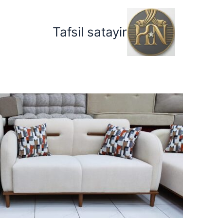
خطي
لى
Tafsil satayir
لمحتوى