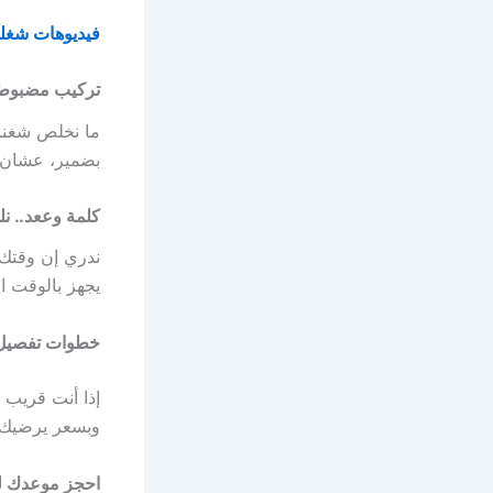
فيديوهات شغلن
تركيب مضبوط
ما نخلص شغنا 
بضمير، عشان ت
كلمة وععد.. نل
ندري إن وقتك غ
يجهز بالوقت ا
خطوات تفصيل 
إذا أنت قريب 
وبسعر يرضيك.
احجز موعدك لـ